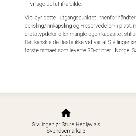
vi lage del ut ifra bilde.
Vi tilbyr dette i utgangspunktet innenfor håndte
deksling/innkapsling og «reservedeler» i plast,
prototypdeler eller mangle egen kapasitet stiller
Det kanskje de fleste ikke vet var at Sivilingeni
første firmaet som leverte 3D-printer i Norge. Så
Sivilingeniør Sture Hedløv a.s
Svendsemarka 3