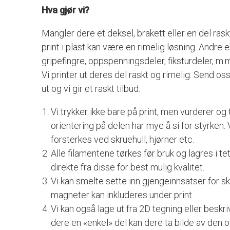
Hva gjør vi?
Mangler dere et deksel, brakett eller en del rask
print i plast kan være en rimelig løsning. Andr
gripefingre, oppspenningsdeler, fiksturdeler, m.
Vi printer ut deres del raskt og rimelig. Send o
ut og vi gir et raskt tilbud.
Vi trykker ikke bare på print, men vurderer og
orientering på delen har mye å si for styrken
forsterkes ved skruehull, hjørner etc.
Alle filamentene tørkes før bruk og lagres i te
direkte fra disse for best mulig kvalitet.
Vi kan smelte sette inn gjengeinnsatser for
magneter kan inkluderes under print.
Vi kan også lage ut fra 2D tegning eller beskriv
dere en «enkel» del kan dere ta bilde av den