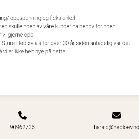
ring/ oppspenning og f.eks enkel
 men skulle noen av våre kunder ha behov for noen
 vi gjerne opp.
ør Sture Hedløv a.s for over 30 år siden antagelig var det
 vi er ikke helt nye på dette.
90962736
harald@hedloev.n