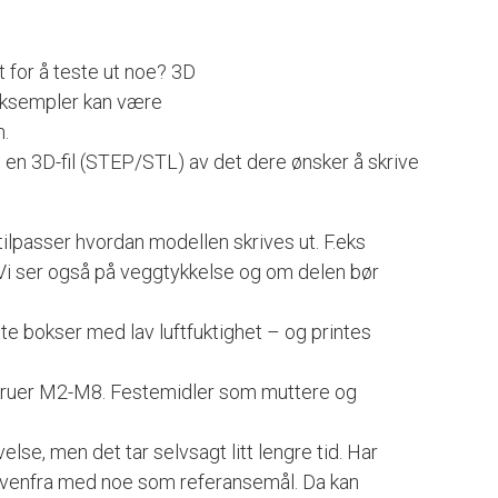
t for å teste ut noe? 3D
e eksempler kan være
m.
ss en 3D-fil (STEP/STL) av det dere ønsker å skrive
 tilpasser hvordan modellen skrives ut. F.eks
. Vi ser også på veggtykkelse og om delen bør
tte bokser med lav luftfuktighet – og printes
 skruer M2-M8. Festemidler som muttere og
else, men det tar selvsagt litt lengre tid. Har
 ovenfra med noe som referansemål. Da kan